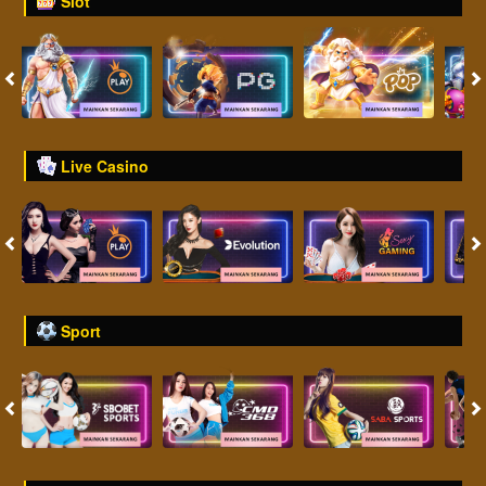
Slot
Live Casino
Sport