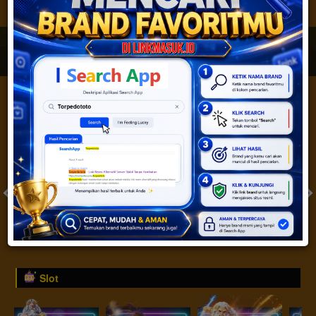
JACKPOT PROGRESIF
IDR
2,902,904,539.53
Togel
SYDNEYPOOLS 1 PRIZE
SYDNEYLOTTO 1 PRIZE
( Setiap Hari )
( Setiap Hari )
Jumat
Jumat
0
1
5
8
3
7
1
07/08/2026
07/08/2026
Tutup: 13:30 | Buka: 13:55
Tutup: 13:45 | Buka: 13:50
Slot