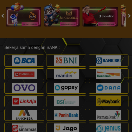
Bekerja sama dengan BANK :