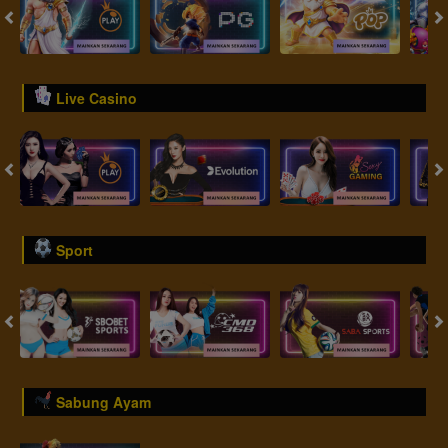
Live Casino
Sport
Sabung Ayam